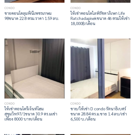
CONDO
CONDO
ขายคอนโดลุมพินีเพชรเกษม
ให้เช่าคอนโดไลฟ์รัชดาภิเษก Life
98ขนาด 22.8 ตรม.ราคา 1.59 ลบ.
Ratchadapisekขนาด 46 ตรมให้เช่า
18,000฿/เดือน
CONDO
CONDO
ให้เช่าคอนโดรีเจ้นท์โฮม
ขาย​/ให้เช่า​ D condo รัตนาธิเบศร์​
สุขุมวิท97/1ขนาด 30.9 ตร.มเช่า
ขนาด​ 28.8​4 ตร.ม.ขาย 1.4​ ลบ/เช่า​
เพียง 8000 บาท/เดือน
6,500 บ./เดือน​