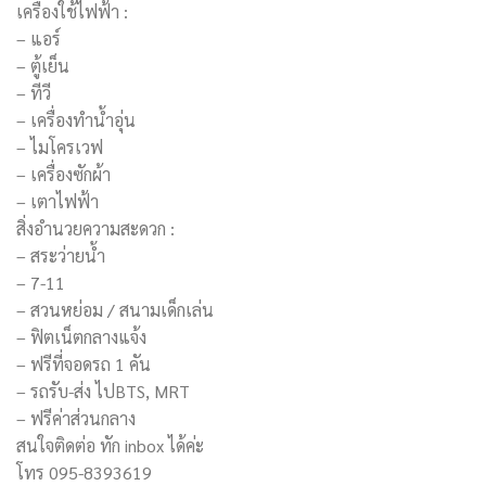
เครื่องใช้ไฟฟ้า :
– แอร์
– ตู้เย็น
– ทีวี
– เครื่อง​ทำน้ำอุ่น
– ไมโครเวฟ
– เครื่องซักผ้า
– เตาไฟฟ้า
สิ่งอำนวยความสะดวก :
– สระว่ายน้ำ
– 7-11
– สวนหย่อม / สนามเด็กเล่น
– ฟิตเน็ตกลางแจ้ง
– ฟรีที่จอดรถ 1 คัน
– รถรับ-ส่ง ไปBTS, MRT
– ฟรีค่าส่วนกลาง
สนใจติดต่อ ทัก inbox ได้ค่ะ
โทร 095-8393619