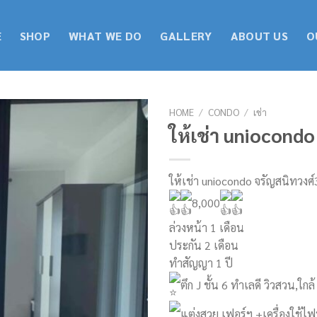
E
SHOP
WHAT WE DO
GALLERY
ABOUT US
O
HOME
/
CONDO
/
เช่า
ให้เช่า uniocondo
ให้เช่า uniocondo จรัญสนิทวงศ์
8,000
ล่วงหน้า 1 เดือน
ประกัน 2 เดือน
ทำสัญญา 1 ปี
ตึก J ชั้น 6 ทำเลดี วิวสวน,ใกล้
แต่งสวย เฟอร์ฯ +เครื่องใช้ไฟ