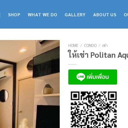
E
SHOP
WHAT WE DO
GALLERY
ABOUT US
O
HOME
/
CONDO
/
เช่า
ให้เช่า Politan A