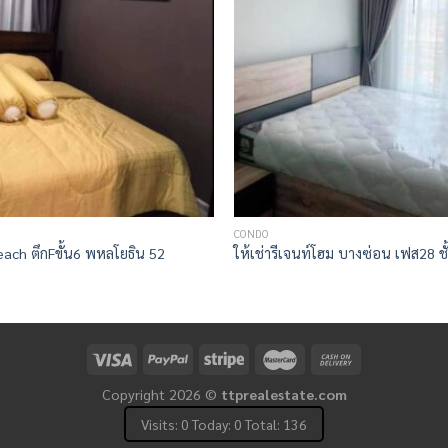
CONDO
each ตึกFขั้น6 พหลโยธิน 52
ให้เช่ารีเจนท์โฮม บางซ่อน เฟส28 ชั
Copyright 2026 ©
ttprealestate.com
Visits: 0 Today: 0 Total: 136