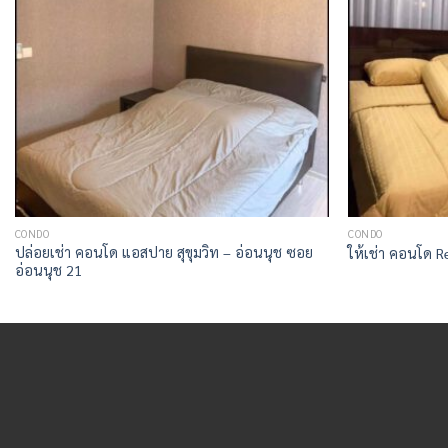
CONDO
CONDO
ปล่อยเช่า คอนโด แอสปาย สุขุมวิท – อ่อนนุช ซอย
ให้เช่า คอนโด R
อ่อนนุช 21