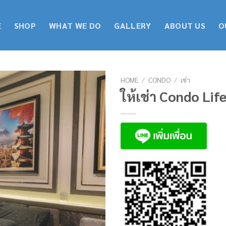
E
SHOP
WHAT WE DO
GALLERY
ABOUT US
O
HOME
/
CONDO
/
เช่า
ให้เช่า Condo Lif