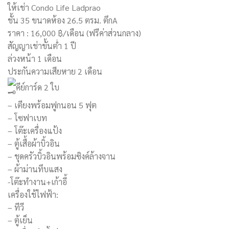
ให้เช่า Condo Life Ladprao
ชั้น 35 ขนาดห้อง 26.5 ตรม. ตึกA
ราคา : 16,000 ฿/เดือน (ฟรีค่าส่วนกลาง)
สัญญาเช่าขั้นต่ำ 1 ปี
ล่วงหน้า 1 เดือน
ประกันความเสียหาย 2 เดือน
คีย์การ์ด 2 ใบ
– เตียงพร้อมฟูกนอน 5 ฟุต
– โซฟาเบท
– โต๊ะเครื่องแป้ง
– ตู้เสื้อผ้าบิ้วอิน
– ชุดครัวบิ้วอินพร้อมซิงค์ล้างจาน
– ผ้าม่านทึบแสง
-โต๊ะทำงาน+เก้าอี้
เครื่องใช้ไฟฟ้า:
– ทีวี
– ตู้เย็น