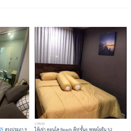
CONDO
สรงประภา 9
ให้เช่า คอนโด Reach ตึกFขั้น6 พหลโยธิน 52