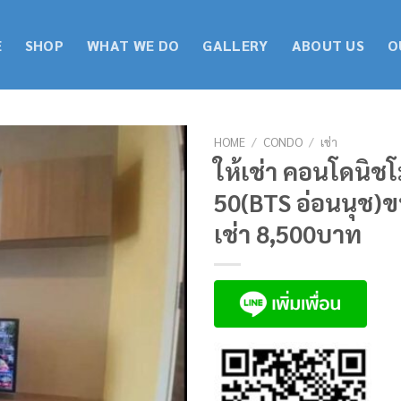
E
SHOP
WHAT WE DO
GALLERY
ABOUT US
O
HOME
/
CONDO
/
เช่า
ให้เช่า คอนโดนิชโ
50(BTS อ่อนนุช)ข
เช่า 8,500บาท