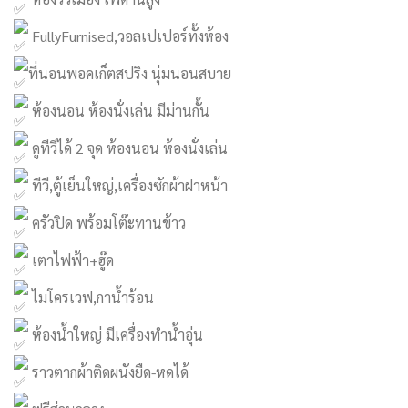
FullyFurnised,วอลเปเปอร์ทั้งห้อง
ที่นอนพอคเก็ตสปริง นุ่มนอนสบาย
ห้องนอน ห้องนั่งเล่น มีม่านกั้น
ดูทีวีได้ 2 จุด ห้องนอน ห้องนั่งเล่น
ทีวี,ตู้เย็นใหญ่,เครื่องซักผ้าฝาหน้า
ครัวปิด พร้อมโต๊ะทานข้าว
เตาไฟฟ้า+ฮู๊ด
ไมโครเวฟ,กาน้ำร้อน
ห้องน้ำใหญ่ มีเครื่องทำน้ำอุ่น
ราวตากผ้าติดผนังยืด-หดได้