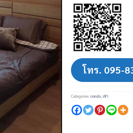
โทร. 095-
Categories:
condo
,
เช่า