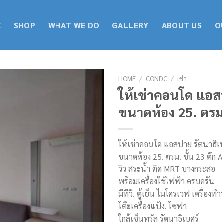
E
SHOP
WHAT WE DO
GALLERY
ABOUT US
O
HOME
/
CONDO
/
เช่า
ให้เช่าคอนโด แอส
ขนาดห้อง 25. ตรม.
ให้เช่าคอนโด แอสปาย รัตนาธิเ
ขนาดห้อง 25. ตรม. ชั้น 23 ตึก 
วิว สระน้ำ ติด MRT บางกระสอ
พร้อมเครื่องใช้ไฟฟ้า ครบครัน
มีทีวี. ตู้เย็น ไมโครเวฟ เครื่องทำน
โต๊ะเครื่องแป้ง. โซฟา
ใกล้เซ็นทรัล รัตนาธิเบศร์