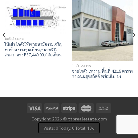
โกดัง-โรงงาน
ให้เช่า โกดังให้เช่าอนามัยงามเจริญ
ท่าข้าม บางขุนเทียน,ขนาด312
ตรม.ราคา : ฿37,440.00 / ต่อเดือน
โกดัง-โรงงาน
ขายโกดัง โรงงาน พื้นที่ 421.5 ตาราง
วา ถนนสุขสวัสดิ์ พร้อมใบ ร.ง
Copyright 2026 ©
ttprealestate.com
Visits: 0 Today: 0 Total: 136