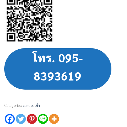
โทร. 095-
8393619
Categories:
condo
,
เช่า