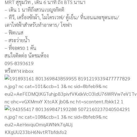
MRT สุขุมวิท , เดิน 6 นาที ถึง BTS นานา
– เดิน 1 นาทีถึงสวนเบญจกิตติ
– ทีวี, เครื่องซักผ้า, ไมโครเวฟ/ ตู้เย็น/ ที่นอนและชุดนอน/
เตาไฟฟ้าสำหรับทำอาหาร/ โซฟา
– ฟิตเนส
– สระว่ายน้ำ
– ที่จอดรถ 1 คัน
สนใจติดต่อ นัดชมห้อง
095-8393619
หรือทาง inbox