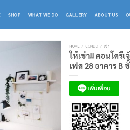
E
SHOP
WHAT WE DO
GALLERY
ABOUT US
O
HOME
/
CONDO
/
เช่า
ให้เช่า!! คอนโดรีเ
เฟส 28 อาคาร B ชั