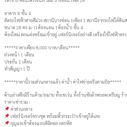
ให้เช่า!! คอนโดรีเจ้นท์ โฮม บางซ่อน เฟส 28
อาคาร B ชั้น 4
ติดรถไฟฟ้าสายสีม่วง สถานีบางซ่อน (เพียง 1 สถานีจากรถไฟใต้ดิน
ขนาด 28 ตร.ม. (1ห้องนอน 1ห้องน้ำ) ชั้น 4
ห้องใหม่ ตกแต่งพร้อมเข้าอยู่ เฟอร์นิเจอร์อย่างดี เครื่องใช้ไฟฟ้าคร
*****ราคาเพียง 8,000 บาท/เดือน*****
ล่วงหน้า 1 เดือน
ประกัน 2 เดือน
ทำสัญญา 1 ปี
*****ราคานี้รวมส่วนกลางแล้ว ค่าน้ำ ค่าไฟจ่ายจริงตามบิล*****
ด้านล่างตึกมีร้านค้ามากมาย ทั้งเซเว่น ทั้งร้านซักผ้าหยอดเหรียญ ร
ราคาเช่ารวม :
ค่าส่วนกลาง
เฟอร์นิเจอร์ครบชุด พร้อมหิ้วกระเป๋าเข้าอยู่ได้เลย
กุญแจเข้าห้องแบบดิจิตอล กดรหัส