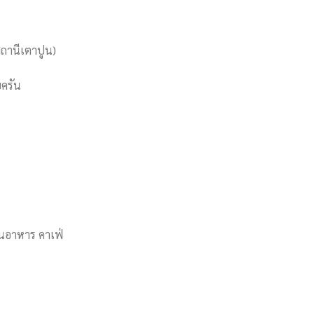
สถานีเตาปูน)
บครัน
้านอาหาร คาเฟ่