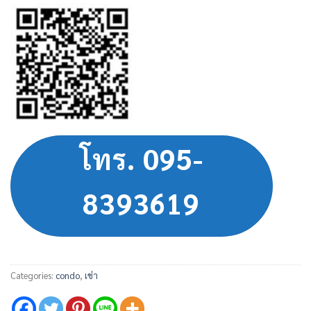
โทร. 095-
8393619
Categories:
condo
,
เช่า