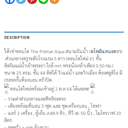
DESCRIPTION
ให้เช่าคอนโด The Politan Aqua สนามบินน้ำ (
#โพลิแทนอควา
)
-ส่วนกลางหรูระดับโรงแรม 5 ดาว (คอนโดใหม่ 61 ชั้น
ติดริมแม่น้ำเจ้าพระยา ใกล้ mrt พระนั่งเกล้าเพียง 0.50 กม.)
ขนาด 25 ตรม. ชั้น 44 ทิศใต้ วิวแม่น้ำ และวิวเมือง ห้องสตูดิโอ มี
กระจกกั้นห้องนอน ครัวปิด
คอนโดใหม่พร้อมเข้าอยู่ 2 ต.ค 64 ได้เลยคะ
– รวมค่าส่วนกลางและสิทธิจอดรถ
– เตียงพร้อมที่นอน 5 ฟุต และ ชุดเครื่องนอน , โซฟา
– แอร์ 2 เครื่อง , ตู้เย็น A48.9 คิว , ทีวี 4k 50 นิ้ว , ไมโครเวฟ 20
ลิตร
– ชุดครัว + sink ล้างจาน