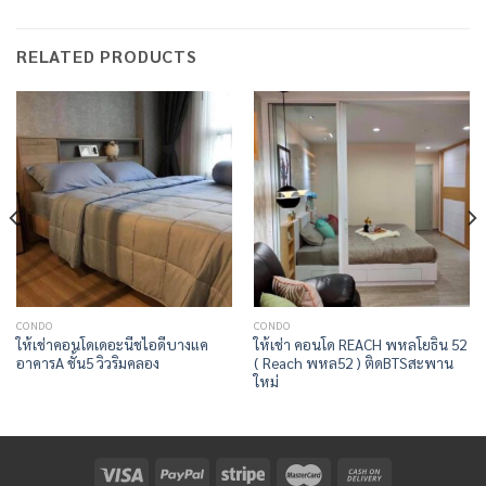
RELATED PRODUCTS
CONDO
CONDO
ให้เช่าคอนโดเดอะนีชไอดีบางแค
ให้เช่า คอนโด REACH พหลโยธิน 52
อาคารA ชั้น5 วิวริมคลอง
( Reach พหล52 ) ติดBTSสะพาน
ใหม่