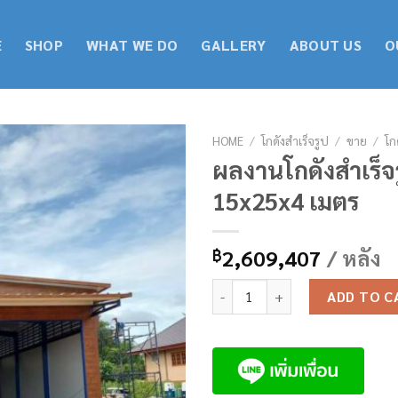
E
SHOP
WHAT WE DO
GALLERY
ABOUT US
O
HOME
/
โกดังสำเร็จรูป
/
ขาย
/
โก
ผลงานโกดังสำเร็
15x25x4 เมตร
2,609,407
/ หลัง
฿
ผลงานโกดังสำเร็จรูป HW-H ขนาด
ADD TO C