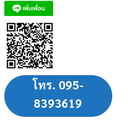
โทร. 095-
8393619